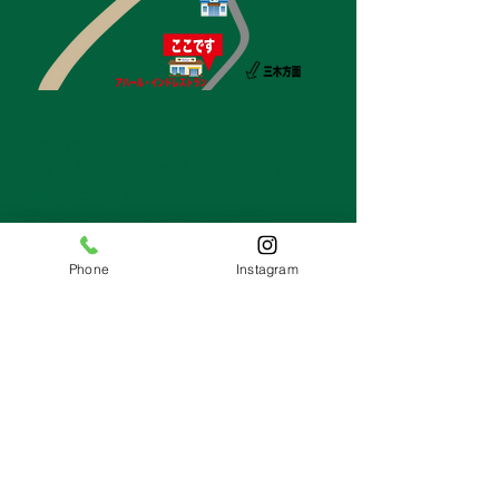
​【お車で】
４２８号線から新神戸トンネル入り口を
通過し三木方面へ
ファミリーマートから１０m進み
青葉台口の信号を越えた右手の
オレンジ色のビルの中に
Phone
Instagram
アハールがあります。
ビルが見えたら迷わずコインパーキング
に入ってもらって大丈夫です。
​パーキング２時間無料です。
【電車とバスで】
神戸電鉄 箕谷駅下車
神戸市営バス１１１系統に乗車4分
青葉台口で下車