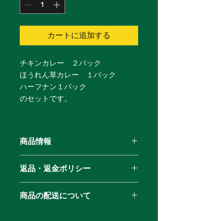
カートに追加する
チキンカレー ２パック
ほうれん草カレー １パック
ハーフナン１パック
のセットです。
商品情報
チキンカレー２パック
返品・返金ポリシー
ほうれん草カレー１パック
ハーフナン １パック
商品の梱包、配送には万全の配慮をし
のお手軽セットです
商品の配送について
ていますが
万が一、破損等があった場合はお手数
配送地域により料金が異なりますので
ではございますが