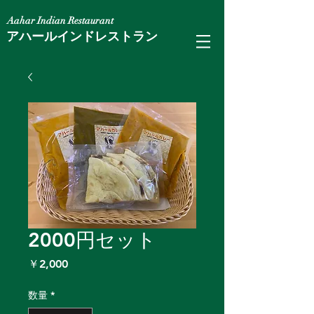
​Aahar Indian Restaurant
​アハールインドレストラン
2000円セット
価
￥2,000
格
数量
*